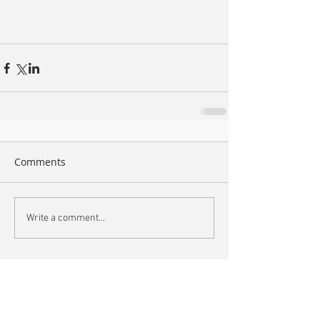
Comments
Write a comment...
Search By Tags
arte
book
bordeaux
bruxelles
bunq
bunq&eb
cannes