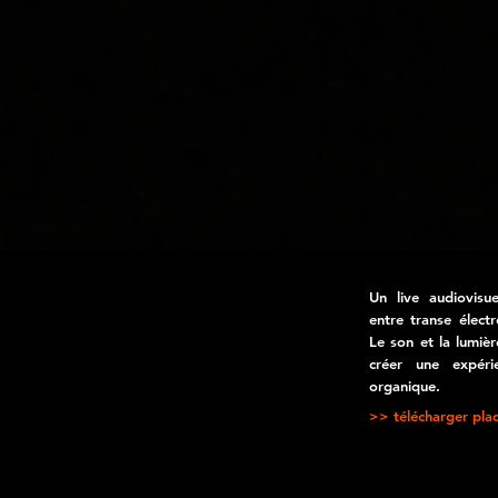
U
n live audiovisu
entre transe élect
Le son et la lumiè
créer une expéri
organique.
>> télécharger plaq