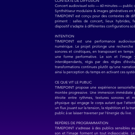
CONTEXTE DE DIFFUSION
Concert audiovisuel solo — 60 minutes — public 
Synthétiseur modulaire & images génératives en 
TIMEPOINT est conçu pour des contextes de diff
priment : salles de concert, lieux hybrides, f
dispositif s’adapte à différentes configurations s
INTENTION
TIMEPOINT est une performance audiovisuel
numérique. Le projet prolonge une recherche m
sonores et cinétiques, en transposant en temps 
une forme performative. Le son et l’image
interdépendants, régis par des règles d’évo
transformations continues plutôt qu’une narratio
ainsi la perception du temps en activant ces syst
CE QUE VIT LE PUBLIC
TIMEPOINT propose une expérience sensorielle
montée progressive. Une immersion immédiate pa
étroite entre rythmes, textures sonores et 
physique qui engage le corps autant que l’atte
un flux jouant sur la tension, la répétition et la tr
public à se laisser traverser par l’énergie du live.
REPÈRES DE PROGRAMMATION
TIMEPOINT s’adresse à des publics sensibles a
son et l’image forment un tout indissociable. Le 