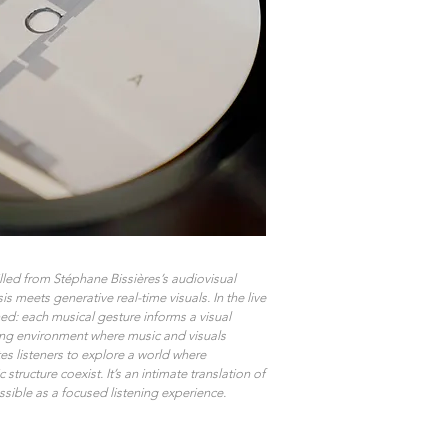
lled from Stéphane Bissières’s audiovisual
 meets generative real-time visuals. In the live
ed: each musical gesture informs a visual
ing environment where music and visuals
es listeners to explore a world where
tructure coexist. It’s an intimate translation of
ssible as a focused listening experience.