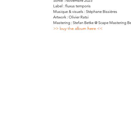
Sortie : Novembre 2025
Label : fluxus temporis
Musique & visuels : Stéphane Bissières
Artwork : Olivier Ratsi
Mastering : Stefan Betke @ Scape Mastering Be
>> buy the album here <<