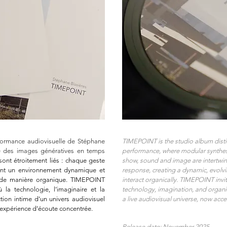
formance audiovisuelle de Stéphane
TIMEPOINT is the studio album disti
re des images génératives en temps
performance, where modular synthesis
 sont étroitement liés : chaque geste
show, sound and image are intertwin
éant un environnement dynamique et
response, creating a dynamic, evolv
nt de manière organique. TIMEPOINT
interact organically. TIMEPOINT invit
ù la technologie, l’imaginaire et la
technology, imagination, and organic s
ction intime d’un univers audiovisuel
a live audiovisual universe, now acce
 expérience d’écoute concentrée.
Release date: November 2025