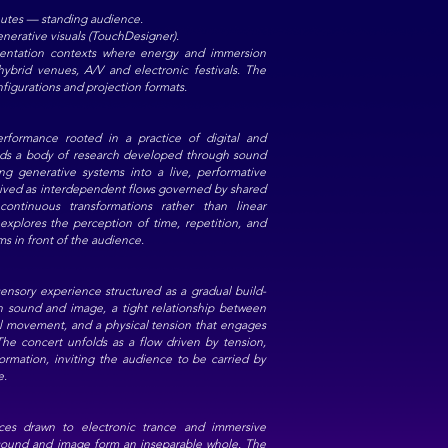
nutes — standing audience.
enerative visuals (TouchDesigner).
entation contexts where energy and immersion
hybrid venues, A/V and electronic festivals. The
nfigurations and projection formats.
rformance rooted in a practice of digital and
ends a body of research developed through sound
ating generative systems into a live, performative
ived as interdependent flows governed by shared
continuous transformations rather than linear
explores the perception of time, repetition, and
ms in front of the audience.
nsory experience structured as a gradual build-
 sound and image, a tight relationship between
al movement, and a physical tension that engages
he concert unfolds as a flow driven by tension,
formation, inviting the audience to be carried by
e.
es drawn to electronic trance and immersive
sound and image form an inseparable whole. The