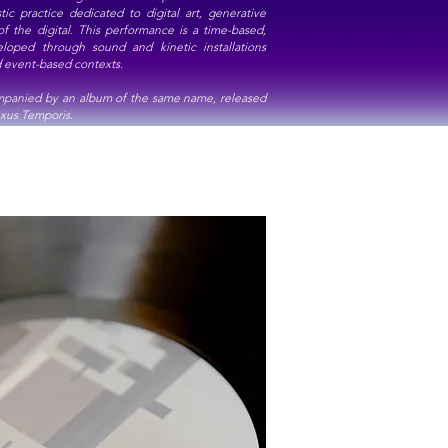
stic practice dedicated to digital art, generative
of the digital. This performance is a time-based,
loped through sound and kinetic installations
d event-based contexts.
ompanied by an album of the same name, released
uxus Temporis.