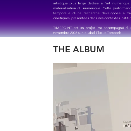
artistique plus large dédiée à l’art numérique
matérialisation du numérique. Cette performanc
temporelle d’une recherche développée à trav
cinétiques, présentées dans des contextes institu
TIMEPOINT est un projet live accompagné d’
novembre 2025 sur le label Fluxus Temporis.
THE ALBUM