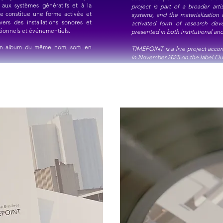
, aux systèmes génératifs et à la
project is part of a broader arti
e constitue une forme activée et
systems, and the materialization 
ers des installations sonores et
activated form of research deve
tionnels et événementiels.
presented in both institutional an
un album du même nom, sorti en
TIMEPOINT is a live project acc
in November 2025 on the label Fl