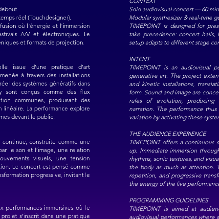
CONTEXT
debout.
Solo audiovisual concert — 60 mi
temps réel (Touchdesigner).
Modular synthesizer & real-time g
usion où l’énergie et l’immersion
TIMEPOINT is designed for pres
estivals A/V et électroniques. Le
take precedence: concert halls, 
céniques et formats de projection.
setup adapts to different stage co
INTENT
le issue d’une pratique d’art
TIMEPOINT is an audiovisual pe
enée à travers des installations
generative art. The project ext
réel des systèmes génératifs dans
and kinetic installations, transl
 y sont conçus comme des flux
form. Sound and image are conce
lution communes, produisant des
rules of evolution, producing 
n linéaire. La performance explore
narration. The performance thus 
èmes devant le public.
variation by activating these syste
THE AUDIENCE EXPERIENCE
 continue, construite comme une
TIMEPOINT offers a continuous se
r le son et l’image, une relation
up. Immediate immersion through
mouvements visuels, une tension
rhythms, sonic textures, and visu
ntion. Le concert est pensé comme
the body as much as attention. T
ansformation progressive, invitant le
repetition, and progressive trans
the energy of the live performanc
PROGRAMMING GUIDELINES
ux performances immersives où le
TIMEPOINT is aimed at audienc
projet s’inscrit dans une pratique
audiovisual performances where 