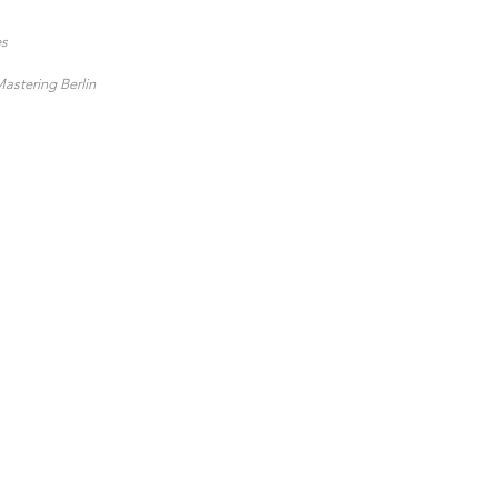
es
astering Berlin