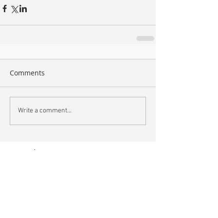
Comments
Write a comment...
Search By Tags
arte
book
bordeaux
bruxelles
bunq
bunq&eb
cannes
chronométries
cnr bordeaux
concert
datacenter
des aventures sonores
eclats
festival cannes
france musique
grm
hémisphère
interstice
kemence
libération
live
nuit blache
piano
presse