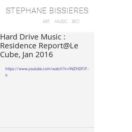
STEPHANE BISSIERES
ART
MUSIC
BIO
Hard Drive Music :
Residence Report@Le
Cube, Jan 2016
https://www.youtube.com/watch?v=i9dZHDFlF-
o