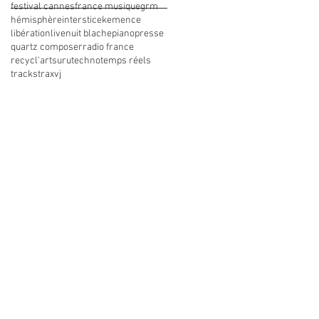
festival cannes
france musique
grm
hémisphère
interstice
kemence
libération
live
nuit blache
piano
presse
quartz composer
radio france
recycl'art
suru
techno
temps réels
tracks
trax
vj