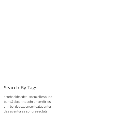
Search By Tags
arte
book
bordeaux
bruxelles
bunq
bunq&eb
cannes
chronométries
cnr bordeaux
concert
datacenter
des aventures sonores
eclats