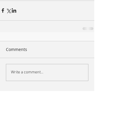
Comments
Write a comment...
Search By Tags
arte
book
bordeaux
bruxelles
bunq
bunq&eb
cannes
chronométries
cnr bordeaux
concert
datacenter
des aventures sonores
eclats
festival cannes
france musique
grm
hémisphère
interstice
kemence