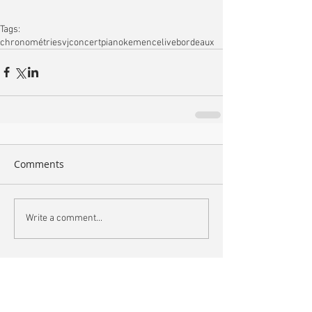
Tags:
chronométries
vj
concert
piano
kemence
live
bordeaux
Comments
Write a comment...
Search By Tags