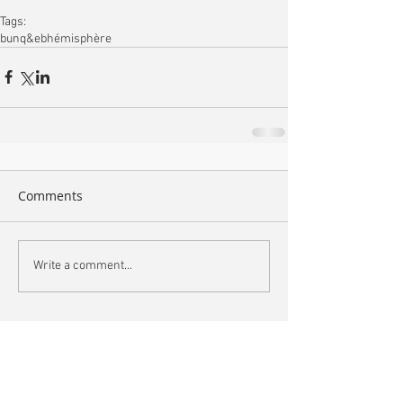
Tags:
bunq&eb
hémisphère
Comments
Write a comment...
Search By Tags
arte
book
bordeaux
bruxelles
bunq
bunq&eb
cannes