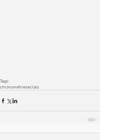
Tags:
chronométries
eclats