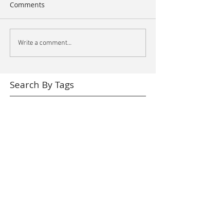
Comments
Write a comment...
Search By Tags
arte
book
bordeaux
bruxelles
bunq
bunq&eb
cannes
chronométries
cnr bordeaux
concert
datacenter
des aventures sonores
eclats
festival cannes
france musique
grm
hémisphère
interstice
kemence
libération
live
nuit blache
piano
presse
quartz composer
radio france
recycl'art
suru
techno
temps réels
tracks
trax
vj