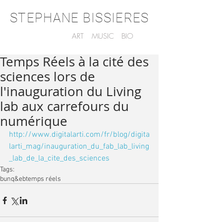
STEPHANE BISSIERES
ART
MUSIC
BIO
Temps Réels à la cité des
sciences lors de
l'inauguration du Living
lab aux carrefours du
numérique
http://www.digitalarti.com/fr/blog/digita
larti_mag/inauguration_du_fab_lab_living
_lab_de_la_cite_des_sciences
Tags:
bunq&eb
temps réels