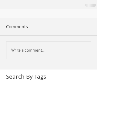
Comments
Write a comment...
Search By Tags
arte
book
bordeaux
bruxelles
bunq
bunq&eb
cannes
chronométries
cnr bordeaux
concert
datacenter
des aventures sonores
eclats
festival cannes
france musique
grm
hémisphère
interstice
kemence
libération
live
nuit blache
piano
presse
quartz composer
radio france
recycl'art
suru
techno
temps réels
tracks
trax
vj